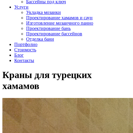
Бассейны под ключ
Услуги
Укладка мозаики
Проектирование хамамов и саун
Изготовление мозаичного панно
Проектирование бань
Проектирование бассейнов
Отделка бани
Портфолио
Стоимость
Блог
Контакты
Краны для турецких
хамамов